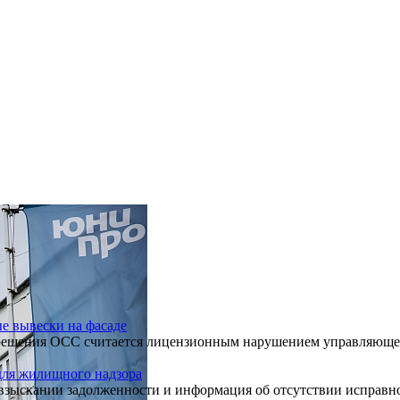
ые вывески на фасаде
разрешения ОСС считается лицензионным нарушением управляющ
для жилищного надзора
 взыскании задолженности и информация об отсутствии исправн