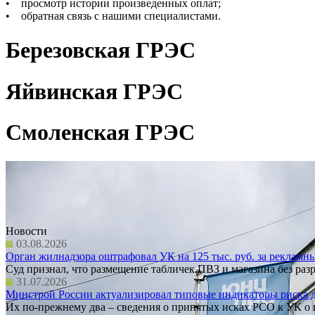
• просмотр истории произведенных оплат;
• обратная связь с нашими специалистами.
Березовская ГРЭС
Яйвинская ГРЭС
Смоленская ГРЭС
Новости
03.08.2026
Орган жилнадзора оштрафовал УК на 125 тыс. руб. за рекламн
Суд признал, что размещение табличек ПВЗ и магазина без 
31.07.2026
Минстрой России актуализировал типовые индикаторы риска 
Их по-прежнему два – сведения о принятых исках РСО к УК о