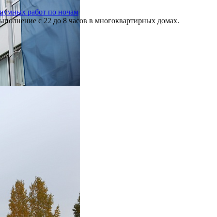
шумных работ по ночам
полнение с 22 до 8 часов в многоквартирных домах.